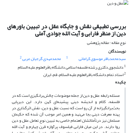
بررسی تطبیقی نقش و جایگاه عقل در تبیین باورهای
دین از منظر فارابی و آیت الله جوادی آملی
نوع مقاله : مقاله پژوهشی
نویسندگان
2
1
سیدمحمدباقر موسوی کراماتی
محمدمهدی گرجیان عربی
1
دانشجوی دکتری رشته فلسفه اسلامی دانشگاه باقرالعلوم علیه السلام
2
استاد تمام دانشگاه باقرالعلوم علیه السلام، قم، ایران
چکیده
مسئله رابطه عقل و دین از جمله موضوعات چالش‌برانگیزی است که در
فلسفه، کلام و اندیشه دینی پیشینه‌ای کهن دارد. این دیرپایی
بحث‌برانگیزانه از آن رو است که نسبت عقل و دین، نقش اثرگذاری در
پهنه معرفت دینی بجا می‌نهد و همین امر موجب آن شده که حکیمان
مسلمان نیز درتأملاتشان اهتمام خاصی به تبیین نوع تعامل عقل و دین
روا دارند. در این میان فارابی فیلسوف پرآوازه قرن چهارم و آیت الله
جوادی آملی حکیم برجسته معاصر در آثار خویش کوشیده‌اند با