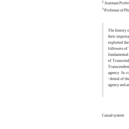
2
Assistant Profe
3
Professor of P
The history o
their importan
exploited the
followers of 
fundamental-
of Transcend
Transcendent 
agency. In co
"denial of th
agency and ar
Causal system