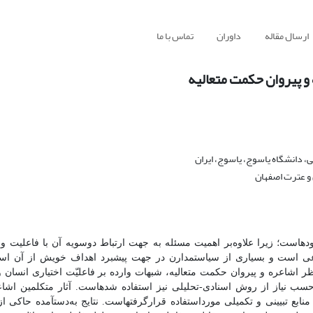
ارسال مقاله
داوران
تماس با ما
و پیروان حکمت متعالیه
ی، دانشگاه یاسوج، یاسوج، ایران
 و عترت اصفهان
ده­است؛ زیرا علاوه‌بر اهمیت مسئله به جهت ارتباط دو‌سویه آن با فاعلیت و
اعی است و بسیاری از سیاستمدارن در جهت پیشبرد اهداف خویش از آن استفاد
شاعره و پیروان حکمت متعالیه، شبهات وارده بر فاعلیّت اختیاری انسان و 
حسب نیاز از روش اسنادی-تحلیلی نیز استفاده شده­است. آثار متکلمین اش
نابع تبیینی و تکمیلی مورداستفاده قرارگرفته­است. نتایج به‌دست­آمده حاکی 