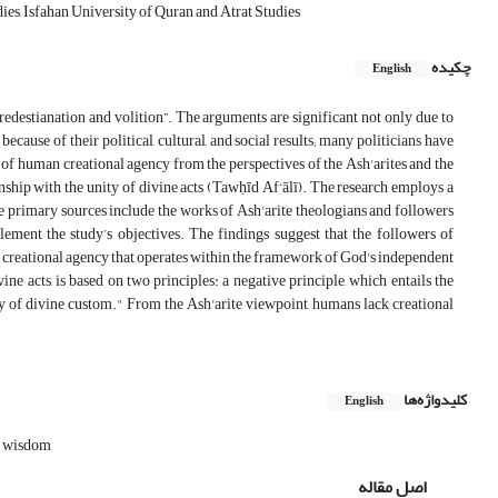
es, Isfahan University of Quran and Atrat Studies
چکیده
English
edestianation and volition”. The arguments are significant not only due to
because of their political, cultural, and social results; many politicians have
t of human creational agency from the perspectives of the Ash'arites and the
ship with the unity of divine acts (Tawḥīd Af‘ālī). The research employs a
 primary sources include the works of Ash'arite theologians and followers
lement the study’s objectives. The findings suggest that the followers of
 creational agency that operates within the framework of God's independent
ne acts, is based on two principles: a negative principle, which entails the
eory of divine custom." From the Ash'arite viewpoint, humans lack creational
کلیدواژه‌ها
English
t wisdom
اصل مقاله