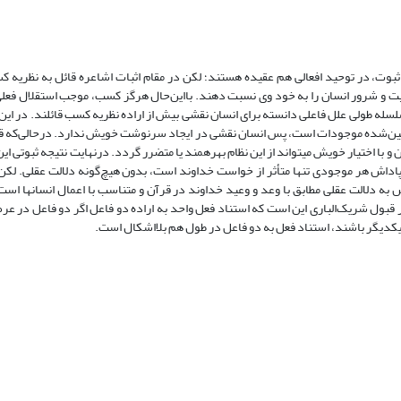
ثبوت، در توحید افعالی هم عقیده هستند؛ لکن در مقام اثبات اشاعره قائل به نظریه ک
 و شرور انسان را به خود وی نسبت‌ دهند. با‌این‌حال هرگز کسب، موجب استقلال فعلی ا
سلسله طولی علل فاعلی دانسته برای انسان نقشی بیش از اراده نظریه کسب قائلند. در این
ن‌شده موجودات است، پس انسان نقشی در ایجاد سرنوشت خویش ندارد. در‌حالی‌که قضا
ا اختیار خویش می­تواند از این نظام بهره­مند یا متضرر گردد. در‌نهایت نتیجه ثبوتی ای
 و پاداش هر موجودی تنها متأثر از خواست خداوند است، بدون هیچ‌گونه دلالت عقلی. لک
اش به دلالت عقلی مطابق با وعد و وعید خداوند در قرآن و متناسب با اعمال انسان­ها اس
ذور قبول شریک‌الباری این است که استناد فعل واحد به اراده دو فاعل اگر دو فاعل در 
 یکدیگر باشند، استناد فعل به دو فاعل در طول هم بلا‌اشکال است.