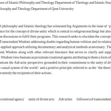
ssor of Islamic Philosophy and Theology, Department of Theology and Islamic Studi
hilosophy and Theology Department of Qom University
f philosophy and Islamic theology has witnessed big Arguments in the issue of “pr
ce for the concept of divine unity, which is central to religious teachings, but also 
se discussions to fulfil their programs. This research seeks to elucidate the concep
Transcendent Wisdom, addressing doubts regarding human volition and its relation
applied approach, utilizing documentary and analytical methods as necessary. The
ent Wisdom, along with other relevant literature that serves to clarify and supp
Wisdom view humans as proximate creational agents, attributing to them a form of
ntrast, the Ash'arite perspective, grounded in their commitment to the unity of divi
e causal system of the world," and a positive principle, referred to as the "the th
e merely the recipients of their actions.
creational agency
unity of divine acts
Ash'arites
followers of transcenden