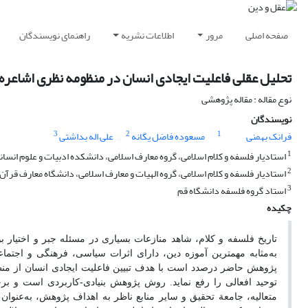
صفحه اصلی
مرور
اطلاعات نشریه
راهنمای نویسندگان
تحلیل عقلی فاعلیت ایجادی انسان در منظومه نظری اشاعره 
نوع مقاله : مقاله پژوهشی
نویسندگان
3
2
1
فرانک بهمنی
مسعوده فاضل یگانه
علی اله بداشتی
1
استادیار فلسفه و کلام اسلامی، گروه معارف اسلامی، دانشکده ادبیات و علوم انسان
2
استادیار فلسفه و کلام اسلامی، گروه الهیات و معارف اسلامی، دانشگاه معارف قرآن
3
استاد گروه فلسفه دانشگاه قم
چکیده
تاریخ فلسفه و کلام، شاهد منازعات بسیاری در مسئله جبر و اختیار بو
به‌مثابه مهم­ترین آموزه دین، دارای اثرات سیاسی، فرهنگی و اجتم
پژوهش حاضر درصدد است با هدف تبیین فاعلیت ایجادی انسان از منظر ا
توحید افعالی را رفع نماید. روش پژوهش بنیادی-کاربردی است و بر
متعالیه، جامعة تحقیق و سایر منابع ناظر به اهداف پژوهش، به‌عنوان م