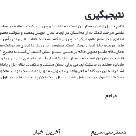
نتیجه­گیری
نتایج حاصل از این جستار این است که اشاعره و پیروان حکمت متعالیه در مقام 
نقشی هرچند اندک به اراده انسان در ایجاد افعال خویش بدهند و بتوانند معصیت
ایجادی او در نظام عالم نمی‌گردد. پیروان حکمت متعالیه، فعلیت الهی را در رأس 
فاعل قریب و خالق افعال خویش است. قضا‌و‌قدر در رویکرد اشعری سرنوشت معی
همان نظام علت و معلولی حاکم بر هستی است و انسان کاشف آن است نه مخترع آن و ب
فاعلیّت انسان این است که از منظر اشاعره انسان فاعلیّت ایجادی ندارد و جزا
متعالیه معتقد به فاعلیّت ایجادی برای انسان هستند و معتقدند نظام جزا و پاد
اشاعره به این دیدگاه که فعل واحد را نمی­توان به دو اراده مستند نمود، یا مع
به‌یک‌اندازه مؤثر در ایجاد فعل باشند، محال است. لکن چنانچه دو فاعل در طول
مراجع
دسترسی سریع
آخرین اخبار