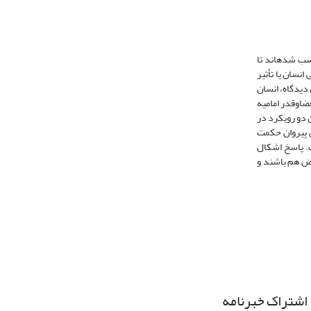
سب شده­اند تا
نسان یا تأثیر
 دیدگاه، انسان
‌و‌قدر امامیه
ن دو رویکرد در
ن پیروان حکمت
ت. پاسخ اشکال
عرض هم باشند و
اشتراک خبرنامه