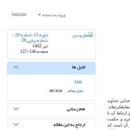
ورود به سامانه
ENGLISH
دوره 15، شماره 28 -
شماره پیاپی 28
تیر 1402
صفحه
127-146
فایل ها
XML
اصل مقاله
887.03 K
حدانی خداوند
هم رسانی
ه­کرده­اند.
ارتباط آن با
اعره و حکمت
ارجاع به این مقاله
از آن است که