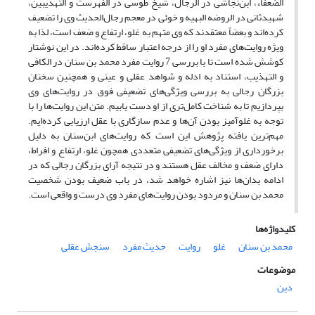
الضعفاء، ابن‌نجاشی در الرجال، شیخ طوسی در الفهرست و التهذیبین،
شهیدثانی در الروضه البهیه و خوئی در معجم رجال‌الحدیث وی را تضعیف
کرده‌اند و بعضاً معتقدند که وی متهم به غلو، ارتفاع و ضعف است، لذا به
ویژه روایت‌های مفرد او را از درجه اعتبار ساقط کرده‌اند. در این نوشتار
کوشش شده است تا با بررسی 7 روایت مفرد محمد ‌بن‌ سنان در الکافی
و التهذیب، استناد به ادله و شواهد عقلی و عینی و همچنین سخنان
بزرگان رجالی به بررسی ویژگی‌های تضعیفی فوق در روایت‌های وی
بپردازیم تا به شناخت کامل‌تری از او دست یابیم. متن این روایت‌ها را با
توجه به غلوآمیز بودن آن‌ها و عدم سازگاری با عقل ارزیابی کرده‌ایم.
مهم‌ترین یافته پژوهش این است که روایت‌های ابن‌سنان به دلیل
برخورداری از ویژگی‌های تضعیفی متعددی همچون غلو، ارتفاع و افراط،
دارای ضعف و مخالف عقل هستند و در نتیجه آرای بزرگان رجالی که در
ادامه بدان‌ها نیز اشاره خواهد شد، در باب ضعیف بودن شخصیت
محمد ‌بن‌‌ سنان و مردود بودن روایت‌های مفرد وی درست و واقعی است.
کلیدواژه‌ها
محمد بن سنان
غلو
روایت
حدیث مفرد
سنجش عقلی
موضوعات
دین