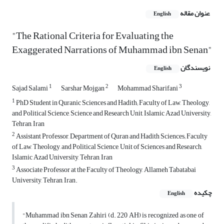
عنوان مقاله
English
"The Rational Criteria for Evaluating the
Exaggerated Narrations of Muhammad ibn Senan"
نویسندگان
English
1
2
3
Sajad Salami
Sarshar Mojgan
Mohammad Sharifani
1
PhD Student in Quranic Sciences and Hadith; Faculty of Law, Theology,
and Political Science, Science and Research Unit, Islamic Azad University,
Tehran, Iran
2
Assistant Professor, Department of Quran and Hadith Sciences; Faculty
of Law, Theology, and Political Science, Unit of Sciences and Research,
Islamic Azad University, Tehran, Iran
3
Associate Professor at the Faculty of Theology, Allameh Tabatabai
University, Tehran, Iran.
چکیده
English
"Muhammad ibn Senan Zahiri (d. 220 AH) is recognized as one of