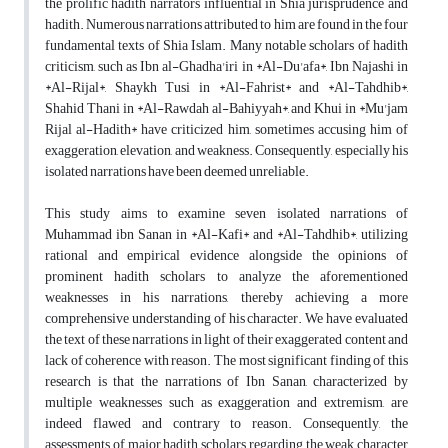
the prolific hadith narrators influential in Shia jurisprudence and
hadith. Numerous narrations attributed to him are found in the four
fundamental texts of Shia Islam. Many notable scholars of hadith
criticism, such as Ibn al-Ghadha'iri in *Al-Du'afa*, Ibn Najashi in
*Al-Rijal*, Shaykh Tusi in *Al-Fahrist* and *Al-Tahdhib*,
Shahid Thani in *Al-Rawdah al-Bahiyyah*, and Khui in *Mu'jam
Rijal al-Hadith* have criticized him, sometimes accusing him of
exaggeration, elevation, and weakness. Consequently, especially his
isolated narrations have been deemed unreliable.
This study aims to examine seven isolated narrations of
Muhammad ibn Sanan in *Al-Kafi* and *Al-Tahdhib*, utilizing
rational and empirical evidence alongside the opinions of
prominent hadith scholars to analyze the aforementioned
weaknesses in his narrations, thereby achieving a more
comprehensive understanding of his character. We have evaluated
the text of these narrations in light of their exaggerated content and
lack of coherence with reason. The most significant finding of this
research is that the narrations of Ibn Sanan, characterized by
multiple weaknesses such as exaggeration and extremism, are
indeed flawed and contrary to reason. Consequently, the
assessments of major hadith scholars regarding the weak character