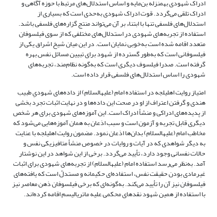
ادراک شهودی به­منزله بن‌مایه و اساس استدلال‌های مرتبط با حوزه آگاهی و
ادراک تلقی می‌گردد. قوت ادراک شهودی به‌حدی است که بسیاری از
استدلال‌های فلسفی تنها با ابتناء بر آن می‌تواند منتج گزاره‌های فلسفی باشد.
استفاده از تجربه‌های شهودی در استدلال‌های مختلفی که از سوی فیلسوفان
متعدد اقامه شده است به‌خوبی نمایان است. در این میان شیخ اشراق یکی از
فیلسوفانی است که به‌طور گسترده‌ از شهود برای تبیین مسائل نفس بهره
گرفته است. صدرا فیلسوف دیگری است که به‌گونه‌ نظام‌مند، تجربه‌های
شهودی را اساس استدلال‌های فلسفی قرار داده است.
امتیاز روایت اهلیلجه در استفاده امام (علیه­السلام) از داده‌های شهودیِ طبیب
هندی و گرفتن اعتراف از او در صحت این داده‌ها و در نهایت اثبات تجرد بخشی
از پدیده‌های ادراکی و منشأ ادراک است. این آموزه‌های شهودی برای هر شخص
دیگری قابل تجربه و آزمون است و سبب اذعان به همان آموزه‌هایی می‌شود که
مخاطب امام (علیه­السلام) بدان‌ها اذعان نمود. مضمون روایت اهلیلجه با عنایت
به دیگر شواهدی که در آیات و روایات در خصوص منشأ متافیزیکی نفس و
حالات نفسانی وجود دارد، تأیید می‌گردد. برخی از این شواهد در این نوشتار
آمد. به‌نظر می‌رسد استفاده امام (علیه­السلام) از تجربه‌های شهودی برای اثبات
غیرمادی بودن حقیقت نفس، استفاده‌ای حکیمانه و مستدلّ است که یافته‌های
فیلسوفان نیز آن را تأیید می‌کند. به‌گونه‌ای که برخی فیلسوفان ذهن معاصر نیز
با استفاده از همین شهود نقد‌های محکمی علیه ماتریالیسم اقامه کرده‌اند.