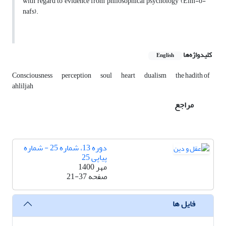
with regard to evidence from philosophical psychology (Elm-o-
nafs).
کلیدواژه‌ها
English
Consciousness
perception
soul
heart
dualism
the hadith of
ahliljah
مراجع
دوره 13، شماره 25 - شماره
پیاپی 25
مهر 1400
صفحه
21-37
فایل ها