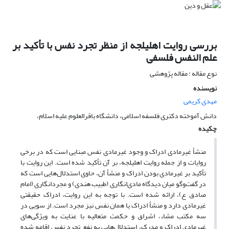
بررسی روایت اهلیلجه از منظر تجرد نفس با تأکید بر
علم ­النفس فلسفی
نوع مقاله : مقاله پژوهشی
نویسنده
مهدی کریمی
دانش آموخته دکتری فلسفه اسلامی، دانشگاه باقرالعلوم علیه اسلام،
چکیده
منشأ غیرمادی ادراک و وجود غیرمادی نفس مبنایی است که در برخی
روایات و از جمله روایت اهلیلجه، بر آن تأکید شده است. این روایت با
تأکید بر غیرمادی بودن ادراک و منشأ آن، حاوی استدلال‌هایی است که
در گفت‌وگو میان دیدگاه مادی‌انگاری (طبیب هندی) و مجردانگاری (امام
صادق ع)، ارائه شده است. با توجه به این روایت، ادراک حقیقتی
غیرمادی دارد و منشأ ادراک یا همان نفس نیز مجرد است. از سویی در
سه مکتب مشاء، اشراق و حکمت متعالیه با عنایت به ویژگی‌های
غیرمادی ادراک و مدرِک، استدلال‌هایی به نفع تجرد نفس اقامه شده