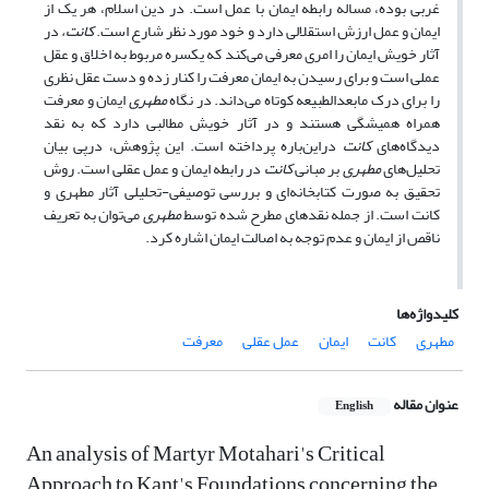
غربی بوده، مساله رابطه ایمان با عمل است. در دین اسلام، هر یک از
ایمان و عمل ارزش استقلالی دارد و خود مورد نظر شارع است.
کانت،
در
آثار خویش ایمان را امری معرفی می‌کند که یکسره مربوط به اخلاق و عقل
عملی است و برای رسیدن به ایمان معرفت را کنار زده و دست عقل نظری
را برای درک مابعدالطبیعه کوتاه می‌داند. در نگاه
مطهری
ایمان و معرفت
همراه همیشگی هستند و در آثار خویش مطالبی دارد که به نقد
دیدگاه‌های
کانت
دراین‌باره پرداخته است. این پژوهش، درپی بیان
تحلیل‌های
مطهری
بر مبانی
کانت
در رابطه ایمان و عمل عقلی است. روش
تحقیق به صورت کتابخانه‌ای و بررسی توصیفی-تحلیلی آثار مطهری و
کانت است. از جمله نقدهای مطرح شده توسط
مطهری
می‌توان به تعریف
ناقص از ایمان و عدم توجه به اصالت ایمان اشاره کرد.
کلیدواژه‌ها
مطهری
کانت
ایمان
عمل عقلی
معرفت
عنوان مقاله
English
An analysis of Martyr Motahari's Critical
Approach to Kant's Foundations concerning the