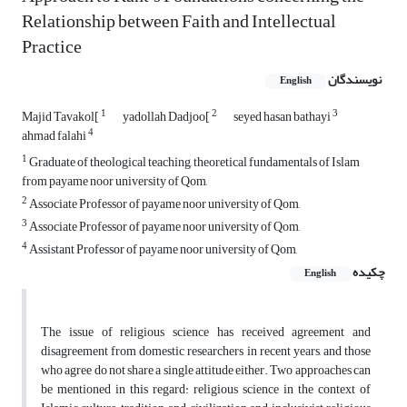
Relationship between Faith and Intellectual
Practice
نویسندگان
English
1
2
3
Majid Tavakol[
yadollah Dadjoo[
seyed hasan bathayi
4
ahmad falahi
1
Graduate of theological teaching, theoretical fundamentals of Islam
from payame noor university of Qom,
2
Associate Professor of payame noor university of Qom,
3
Associate Professor of payame noor university of Qom,
4
Assistant Professor of payame noor university of Qom,
چکیده
English
The issue of religious science has received agreement and
disagreement from domestic researchers in recent years, and those
who agree do not share a single attitude either. Two approaches can
be mentioned in this regard: religious science in the context of