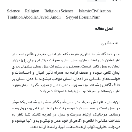
Science
Religion
Religious Science
Islamic Civilization
Tradition Abdollah Javadi Amoli
Seyyed Hossein Nasr
اصل مقاله
-نتیجه‌گیری
بنابر دیدگاه شهید مطهری تعریف کانت از ایمان، تعریفی ناقص است. از
نظر ایشان در رابطه ایمان و عمل عقلی، معرفت به­تنهایی برای پل‌زدن از
ایمان به عمل کافی نیست. هم­چنین، دستورات عقل عملی به­تنهایی برای
ایمان کافی نبوده و ضعف اراده به همراه تأثیر امیال و احساسات و
خواسته‌های نفسانی در اعمال انسان موجب می­شوند تا عمل انسان بر
خلاف آگاهی و شناخت و دستورات عقل عملی او صورت گیرد. ایمان مورد
نظر این مقاله بر معرفت و عمل تواما با هم تاکید می‌کند.
این ایمان با افزایش معرفت در عمل تأثیرگذار می­شود و شناختی که موثر
در عمل است را مضاعف کرده و معرفت ما را به باور قلبی و درونی می­
رساند. درحالیکه ارتباط معرفت و عمل در نظریه­ کانت، تنها ناظر به
شناخت عقلانی-اخلاقی و آگاهی از خود عمل و نیکی و بدی آنها می­شود و
می‌تواند تحلیلی ناثواب از هدف بعثت انبیاء را به ما ارائه دهد.