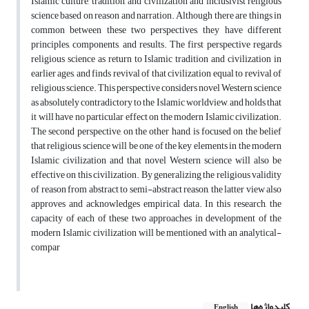
Islamic culture, tradition, and civilization and inclusivist religious
science based on reason and narration. Although there are things in
common between these two perspectives, they have different
principles, components, and results. The first perspective regards
religious science as return to Islamic tradition and civilization in
earlier ages, and finds revival of that civilization equal to revival of
religious science. This perspective considers novel Western science
as absolutely contradictory to the Islamic worldview, and holds that
it will have no particular effect on the modern Islamic civilization.
The second perspective, on the other hand, is focused on the belief
that religious science will be one of the key elements in the modern
Islamic civilization and that novel Western science will also be
effective on this civilization. By generalizing the religious validity
of reason from abstract to semi-abstract reason, the latter view also
approves and acknowledges empirical data. In this research, the
capacity of each of these two approaches in development of the
modern Islamic civilization will be mentioned with an analytical-
compar
کلیدواژه‌ها
English