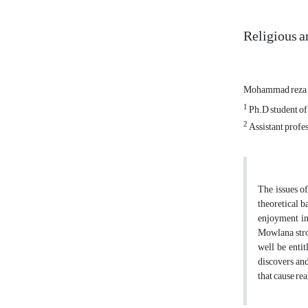
Religious a
Mohammad reza 
1
Ph.D student of
2
Assistant profe
The issues o
theoretical b
enjoyment in
Mowlana stron
well be entit
discovers and
that cause re