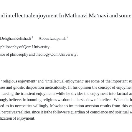
nd intellectualenjoyment In Mathnavi Ma’navi and some 
1
2
Dehghan Kelishadi
Abbas Izadpanah
 philosophy of Qom University.
ssor of philosophy and theology Qom University.
f “religious enjoyment” and “intellectual enjoyment” are some of the important 
ases and gnostic disposition meticulously. In his opinion, the concept of enjoyment 
 leaving the transient enjoyments while he divides the enjoyment into factual an
gly believes in booming religious wisdom in the shadow of intellect. When the hum
led to its necessities willingly, Mowlana’s imitation aversion results from this v
 perceives realities, since it is the follower’s guardian of conscience and spiritua
alization of enjoyment.