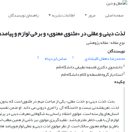
صفحه اصلی
مرور
اطلاعات نشریه
راهنمای نویسندگان
لذت دینی و عقلی در «مثنوی معنوی» و برخی لوازم و پیامد
نوع مقاله : مقاله پژوهشی
نویسندگان
2
1
محمدرضا دهقان کلیشادی
عباس ایزدپناه
1
دانشجوی دکتری فلسفه تطبیقی دانشگاه قم
2
استادیار گروه فلسفله و کلام دانشگاه قم
چکیده
بحث «لذت دینی» و «لذت عقلی» یکی از مباحث مهم در
مثنوی
است که بدون شن
لذت، تعریف­شدنی نیست و خاستگاه آن را امری درونی می داند. او ضمن تقسیم 
انسان‌های وارسته است. مولوی اعتقاد راسخی به شکوفایی معرفت دینی در پرتو عق
لوازم آن با طیب خاطر ملتزم باشد. تقلیدگریزی مولوی نیز ناشی از همین مطلب اس
باطن و عوالم معنوی سالک است. از نظر مولوی لذت دینی و عقلی لوازم وپیامد ه