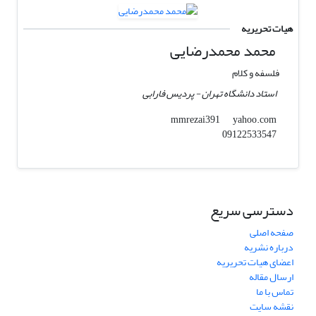
هیات تحریریه
محمد محمدرضایی
فلسفه و کلام
استاد دانشگاه تهران - پردیس فارابی
yahoo.com
mmrezai391
09122533547
دسترسی سریع
صفحه اصلی
درباره نشریه
اعضای هیات تحریریه
ارسال مقاله
تماس با ما
نقشه سایت