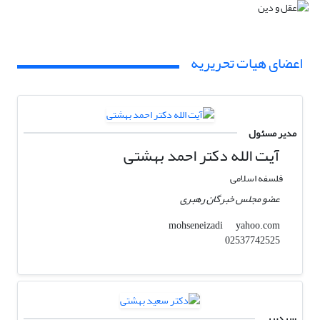
اعضای هیات تحریریه
مدیر مسئول
آیت الله دکتر احمد بهشتی
فلسفه اسلامی
عضو مجلس خبرگان رهبری
yahoo.com
mohseneizadi
02537742525
سردبیر