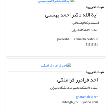
هیات تحریریه
آیة الله دکتر احمد بهشتی
فلسفه و کلام اسلامی
استاد دانشگاه تهران
ahmadbeheshti.ir
porsesh1
11111111
هیات تحریریه
احد فرامرز قراملکی
استاد دانشکده الهیات دانشگاه تهران
gharamaleki.ir/
yahoo.com
akhlagh_85