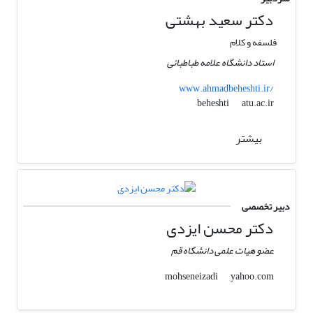
دکتر سعید بهشتی
فلسفه و کلام
استاد دانشگاه علامه طباطبائی
www.ahmadbeheshti.ir/
atu.ac.ir
beheshti
بیشتر
دبیر تخصصی
دکتر محسن ایزدی
عضو هیات علمی دانشگاه قم
yahoo.com
mohseneizadi