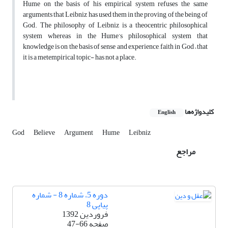
Hume on the basis of his empirical system refuses the same
arguments that Leibniz has used them in the proving of the being of
God. The philosophy of Leibniz is a theocentric philosophical
system whereas in the Hume’s philosophical system that
knowledge is on the basis of sense and experience, faith in God – that
it is a metempirical topic- has not a place.
کلیدواژه‌ها
English
God
Believe
Argument
Hume
Leibniz
مراجع
دوره 5، شماره 8 - شماره
پیاپی 8
فروردین 1392
صفحه
47-66