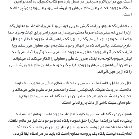
است. وی در این اثر و همچنین در فصل یازدهم کتاب تحقیق، به نقد براهین
سه‌گانه وجود خدا (برهان نظم، برهان جهان‌شناسی و برهان وجودی) پرداخته
است.
نتیجه این که هیوم بر پایه نگرش تجربی خویش و با نفی رابطه علت و معلولی که
آن را امری نه عینی بلکه صرفاً ذهنی می‌پندارد، هیچ راهی برای اثبات وجود خدا
و اعتقاد به وجود او باقی نمی‌گذارد. چرا که براهین اثبات وجود خدا از دو حال
خارج نیستند: یا لمّی‌اند که در آنها از وجود علت به وجود معلول می‌رسند و یا
انّی‌اند که در آنها از وجود معلول به وجود علت می‌رسند و آن را اثبات می‌کنند
لیکن هیوم با توجه به اینکه ضرورت علّی و معلولی را انکار می‌کند نه می‌تواند
براهین لمّی (همچون برهان وجودی) را بپذیرد و نه براهین نظم یا جهان‌شناسی
را که از براهین انّی‌اند.
حال در مقابل، فلسفه لایب‌نیتس را باید فلسفه‌ای متکی بر محوریت خداوند
دانست. در بحث علیت، لایب‌نیتس، علت را منحصر در فاعلی و غایی می‌داند و
خداوند را منشأ صدور هر دو. بنابراین در دیدگاه لایب‌نیتس تمام انواع و
جلوه‌های علیت ناشی از ذات باری‌تعالی است.
همچنین در نگاه لایب‌نیتس خداوند هم علت موجده است و هم علت مبقیه.
یعنی نه تنها در ابتدا جهان را خلق نموده بلکه تمام موجودات نیز در عالم خلقت،
لحظه به لحظه محتاج و وابسته به اویند و از نظر وی، جریان خلقت یک حادثه
تمام‌شده نیست بلکه یک پروسه مداوم است که باید در هر لحظه ابقا گردد.