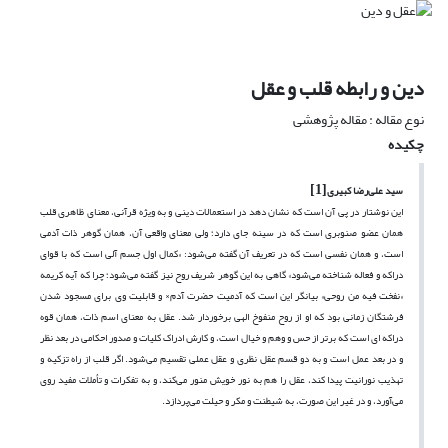
دین و رابطه قلب و عقل
نوع مقاله : مقاله پژوهشی
چکیده
[1]
سید علی‌رضا کبیری
این نوشتار در پی آن است که نشان دهد در استعمالات دینی و به ویژه قرآنی، معنای ظاهری قلب
همان عضو صنوبری است که در سینه جای دارد؛ ولی معنای واقعی آن، همان گوهر ذات آدمی
است، و همان نفسی است که در تعریف آن گفته می‌شود: «کمال اول جسم آلی است که با قوای
دراکه و فعاله شناخته می‌شود» گاهی به این گوهر شریف روح نیز گفته می‌شود؛ چرا که آیه کریمه
«نفخت فیه من روحی» بیانگر این است که آدمیت حضرت آدم× و قابلیت وی برای مسجود شدن
فرشتگان زمانی بود که او از روح منفوخ الهی برخوردار شد. عقل به معنای اسم ذات، همان قوه
دراکه ای است که برتر از حس و وهم و خیال است، و کارش ادراک کلیات و صدور احکامی در بعد نظر
و در بعد عمل است و به دو قسم عقل نظری و عقل عملی تقسیم می‌شود. اگر قلب از راه تزکیه و
تهذیب نورانیت پیدا کند، عقل را هم به نور خویش منور می‌کند، و به تفکرات و تأملات مفید روی
می‌آورد، و در غیر این صورت، به شیطنت و مکر و حیلت می‌پردازد.