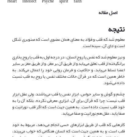
Heart
Intellect
Psyche
spirit
faith
اصل مقاله
نتیجه
معلوم شد که قلب و فؤاد به معنای همان عضوی است که صنوبری شکل
است و جای آن، سینه است.
و نیز معلوم شد که نفس یا روح انسان، در درجه اول به قلب یا روح بخاری
برانگیخته از قلب تعلق می‌یابد و از طریق آن بر مغز، و از طریق مغز بر سایر
اعضا تسلط می‌یابد، و حاکمیت و فرمان روایی خود را اعمال می‌کند. به
خاطر همین است که در قرآن حالات مختلف نفس یا روح به قلب نسبت
داده می‌شود.
چشم و گوش و سایر حواس، ابزار نفس یا قلب می‌باشند، ولی عقل ابزار
قلب نیست؛ چرا که قرآن برای آن، ابزاری معرفی نکرده، بلکه آن را به
خود قلب نسبت داده است. به همین جهت است که اگر قلب نورانیت و
صفا یابد، عقل هم نورانیت و صفا می‌یابد.
کارهایی که قلب از طریق ابزارهای حسی انجام می‌دهد، مربوط به خود
قلب است، و به همین جهت است که انسان هنگامی که خواب می‌بیند،