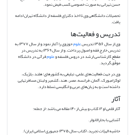
حسن تهرانی به صورت خصوصی کسب فیض نمود.
تحصیلات دانشگاهی وی تا اخذ
دکتر
ای فلسفه از دانشگاه تهران ادامه
یافت.
تدریس و فعالیت‌ها
وی از سال ۱۳۵۶ تدریس
علوم
حوزوی را آغاز نمود و از سال ۱۳۷۷ به
تدریس خارج فقه و اصول پرداخت. و از سال ۱۳۶۹ به تدریس در
مقطع کارشناسی ارشد در دروس فلسفه و
علوم
قرآنی در دانشگاه
موفّق گردید.
وی در جهت فعالیت‌های علمی، تبلیغی به کشورهای: هلند، بلژیک،
لوکزامبورک، آلمان، فرانسه، مصر، هند، کشمیر و لبنان مسافرتهایی
داشته است و به زبان‌های عربی و انگلیسی تسلط دارد.
آثار
آثار قلمی او ۱۲ کتاب و بیش از ۱۴۰ مقاله می باشد؛ از جمله:
آشنایی با بحارالانوار.
حاشیه الهیّات تجرید، (کتاب سال ۱۳۷۵ جمهوری اسلامی ایران).