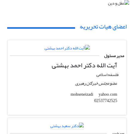
اعضای هیات تحریریه
مدیر مسئول
آیت الله دکتر احمد بهشتی
فلسفه اسلامی
عضو مجلس خبرگان رهبری
yahoo.com
mohseneizadi
02537742525
سردبیر