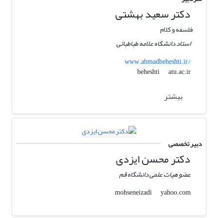
دکتر سعید بهشتی
فلسفه و کلام
استاد دانشگاه علامه طباطبائی
www.ahmadbeheshti.ir/
atu.ac.ir
beheshti
بیشتر
دبیر تخصصی
دکتر محسن ایزدی
عضو هیات علمی دانشگاه قم
yahoo.com
mohseneizadi