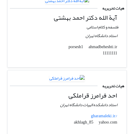
هیات تحریریه
آیة الله دکتر احمد بهشتی
فلسفه و کلام اسلامی
استاد دانشگاه تهران
ahmadbeheshti.ir
porsesh1
11111111
هیات تحریریه
احد فرامرز قراملکی
استاد دانشکده الهیات دانشگاه تهران
gharamaleki.ir/
yahoo.com
akhlagh_85