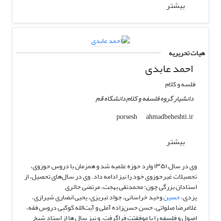
بیشتر
هیات تحریریه
احمد عابدی
فلسه و کلام
دانشیار گروه فلسفه و کلام دانشگاه قم
ahmadbeheshti.ir
porsesh
بیشتر
وی در سال ۱۳۵۱ وارد حوزه علمیه شد و همزمان با دروس حوزوی،
تحصیلات غیرحوزوی خود را نیز ادامه داد. وی در سال‌های تحصیل، از
استادان بزرگی چون: محمدتقی بهجت، مرتضی حائری
یزدی،
حسین
وحید خراسانی، جواد تبریزی، یحیی انصاری شیرازی،
غلامرضا صلواتی، حسن حسن‌زاده آملی و آیت‌الله کوکبی دروس فقه،
اصول و فلسفه را با موفقیّت فراگرفت. و نیز سال ها از استاد شیخ