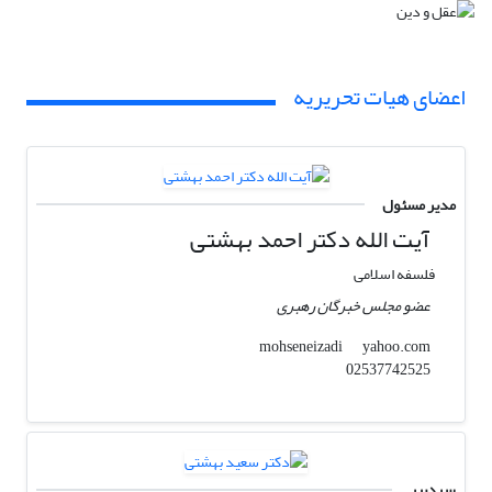
اعضای هیات تحریریه
مدیر مسئول
آیت الله دکتر احمد بهشتی
فلسفه اسلامی
عضو مجلس خبرگان رهبری
yahoo.com
mohseneizadi
02537742525
سردبیر