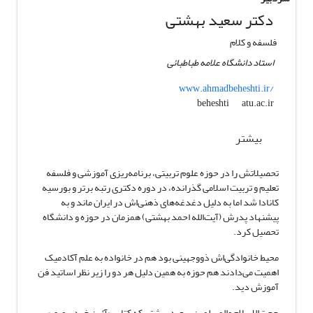
دکتر سعید بهشتی
فلسفه و کلام
استاد دانشگاه علامه طباطبائی
www.ahmadbeheshti.ir/
atu.ac.ir
beheshti
بیشتر
تحصیلاتش را در حوزه علوم تربیتی، برنامه‌ریزی آموزشی و فلسفه
تعلیم و تربیت اسلامی گذرانده، در دوره دکتری رتبه برتر و بورسیه
کانادا شد اما به دلیل دغدغه‌های ذهنی‌اش در ایران ماند و به
پیشنهاد پدرش (آیت‌الله احمد بهشتی) همزمان در حوزه و دانشگاه
تحصیل کرد.
محیط خانوادگی‌اش ذووجهینی بود هم در خانواده به علم آکادمیک
اهمیت می‌دادند هم حوزه به همین دلیل هر دو را زیر نظر اساتید فن
آموزش دید.
حجت‌الاسلام والمسلمین سعید بهشتی که کتاب «آئین خردپروری‌»