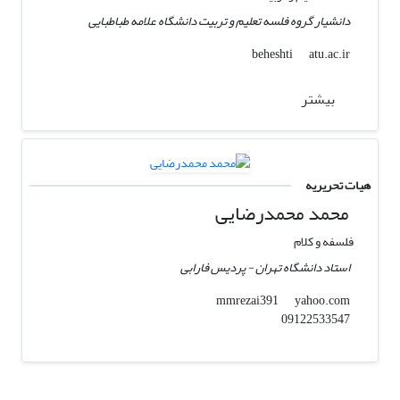
دانشیار گروه فلسه تعلیم و تربیت دانشگاه علامه طباطبایی
atu.ac.ir
beheshti
بیشتر
هیات تحریریه
محمد محمدرضایی
فلسفه و کلام
استاد دانشگاه تهران - پردیس فارابی
yahoo.com
mmrezai391
09122533547