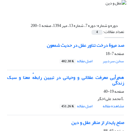
دوره و شماره:
دوره 7، شماره 13، مهر 1394، صفحه 1-200
تعداد مقالات:
4
صد میوۀ درخت تناور عقل در حدیث شمعون
صفحه
7-18
سخن سردبیر
اصل مقاله
402.38 K
هم‌رأیی معرفت عقلانی و وحیانی در تبیین رابطهٔ معنا و سبک
زندگی
صفحه
19-40
L محمد علی اخگر
مشاهده مقاله
اصل مقاله
451.26 K
صلح پایدار از منظر عقل و دین
صفحه
65-88