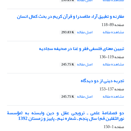
299.65 K
مقارنه و تطبیق آراء ملاصدرا و قرآن کریم در بحث کمال انسان
صفحه
89-118
مشاهده مقاله
اصل مقاله
293.03 K
تبیین معنای فلسفی فقر و غنا در صحیفه سجادیه
صفحه
119-136
مشاهده مقاله
اصل مقاله
245.75 K
تجربه دینی از دو دیدگاه
صفحه
137-153
مشاهده مقاله
اصل مقاله
245.75 K
دو فصلنامة علمی ـ ترویجی عقل و دین وابسته به (مؤسسة
نورالثقلین قم) سال پنجم ـ شماره نهم ـ پاییز و زمستان 1392
صفحه
1-150