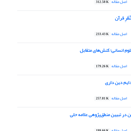
اصل مقاله
312.58 K
ظَرِ قرآن
اصل مقاله
233.43 K
لوم انسانی؛ کنش‌های متقابل
اصل مقاله
179.26 K
دایم دین داری
اصل مقاله
257.81 K
ن در تبیین منطق‌پژوهی علامه حلی
اصل مقاله
199.66 K