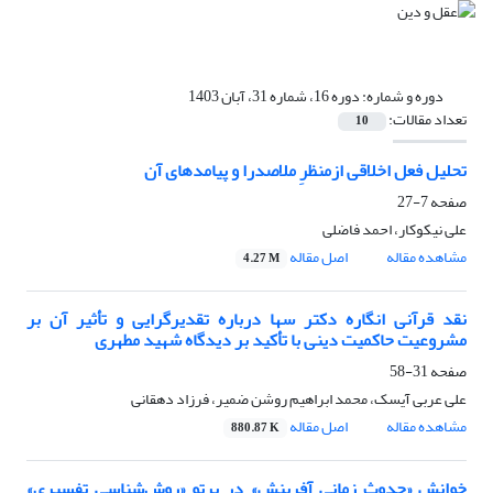
دوره و شماره:
دوره 16، شماره 31، آبان 1403
تعداد مقالات:
10
تحلیل فعل اخلاقی ازمنظرِ ملاصدرا و پیامدهای آن
صفحه
7-27
علی نیکوکار، احمد فاضلی
مشاهده مقاله
اصل مقاله
4.27 M
نقد قرآنی انگاره دکتر سها درباره تقدیرگرایی و تأثیر آن بر
مشروعیت حاکمیت دینی با تأکید بر دیدگاه شهید مطهری
صفحه
31-58
علی عربی آیسک، محمد ابراهیم روشن ضمیر، فرزاد دهقانی
مشاهده مقاله
اصل مقاله
880.87 K
خوانش «حدوث زمانی آفرینش» در پرتو «روش‌شناسی تفسیری»