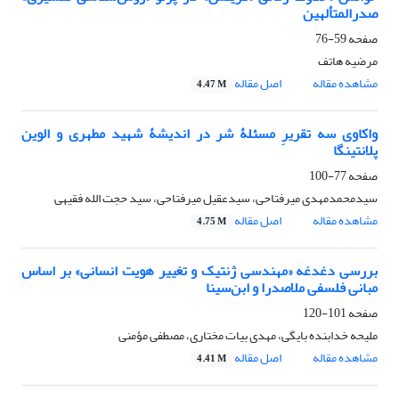
صدرالمتألهین
صفحه
59-76
مرضیه هاتف
مشاهده مقاله
اصل مقاله
4.47 M
واکاوی سه تقریرِ مسئلۀ شر در اندیشۀ شهید مطهری و الوین
پلانتینگا
صفحه
77-100
سیدمحمدمهدی میرفتاحی، سیدعقیل میرفتاحی، سید حجت الله فقیهی
مشاهده مقاله
اصل مقاله
4.75 M
بررسی دغدغه «مهندسی ژنتیک
و تغییر هویت انسانی» بر اساس
مبانی فلسفی ملاصدرا و ابن‌سینا
صفحه
101-120
ملیحه خدابنده بایگی، مهدی بیات مختاری، مصطفی مؤمنی
مشاهده مقاله
اصل مقاله
4.41 M