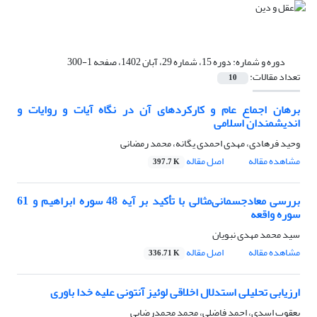
دوره و شماره:
دوره 15، شماره 29، آبان 1402، صفحه 1-300
تعداد مقالات:
10
برهان اجماع عام و کارکردهای آن در نگاه آیات و روایات و
اندیشمندان اسلامی
وحید فرهادی، مهدی احمدی یگانه، محمد رمضانی
مشاهده مقاله
اصل مقاله
397.7 K
بررسی معادجسمانی‌مثالی با تأکید بر آیه 48 سوره ابراهیم و 61
سوره واقعه
سید محمد مهدی نبویان
مشاهده مقاله
اصل مقاله
336.71 K
ارزیابی تحلیلی استدلال اخلاقی لوئیز آنتونی علیه خدا باوری
یعقوب اسدی، احمد فاضلی، محمد محمدرضایی