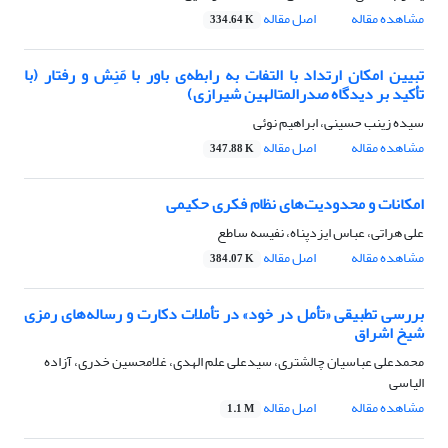
مشاهده مقاله
اصل مقاله
334.64 K
تبیین امکان ارتداد با التفات به رابطه‌ی باور با مَنِش و رفتار (با
تأکید بر دیدگاه صدرالمتالهین شیرازی)
سیده زینب حسینی، ابراهیم نوئی
مشاهده مقاله
اصل مقاله
347.88 K
امکانات و محدودیت‌های نظام فکری حکیمی
علی هراتی، عباس ایزدپناه، نفیسه ساطع
مشاهده مقاله
اصل مقاله
384.07 K
بررسی تطبیقی «تأمل در خود» در تأملات دکارت و رساله‌های رمزی
شیخ اشراق
محمدعلی عباسیان چالشتری، سیدعلی علم الهدی، غلامحسین خدری، آزاده
الیاسی
مشاهده مقاله
اصل مقاله
1.1 M