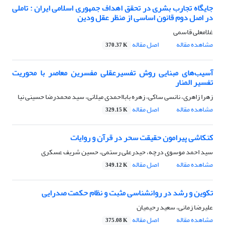
جایگاه تجارب بشری در تحقق اهداف جمهوری اسلامی ایران : تاملی
در اصل دوم قانون اساسی از منظر عقل ودین
غلامعلی قاسمی
مشاهده مقاله
اصل مقاله
370.37 K
آسیب‌‌های مبنایی روش تفسیرعقلی مفسرین معاصر با محوریت
تفسیر المنار
زهرا زاهری، نانسی ساکی، زهره بابااحمدی میلانی، سید محمدرضا حسینی نیا
مشاهده مقاله
اصل مقاله
329.15 K
کنکاشی پیرامون حقیقت سحر در قرآن و روایات
سید احمد موسوی درچه، حیدرعلی رستمی، حسین شریف عسکری
مشاهده مقاله
اصل مقاله
349.12 K
تکوین و رشد در روانشناسی مثبت و نظام حکمت صدرایی
علیرضا زمانی، سعید رحیمیان
مشاهده مقاله
اصل مقاله
375.08 K