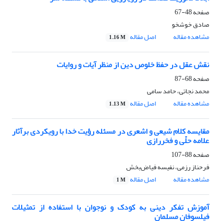
صفحه
48-67
صادق خوشخو
مشاهده مقاله
اصل مقاله
1.16 M
نقش عقل در حفظ خلوص دین از منظر آیات و روایات
صفحه
68-87
محمد نجاتی، حامد سامی
مشاهده مقاله
اصل مقاله
1.13 M
مقایسه کلام شیعی و اشعری در مسئله رؤیت خدا با رویکردی برآثار
علامه حلّی و فخررازی
صفحه
88-107
فرحناز رزمی، نفیسه فیاض‌بخش
مشاهده مقاله
اصل مقاله
1 M
آموزش تفکر دینی به کودک و نوجوان با استفاده از تمثیلات
فیلسوفان مسلمان