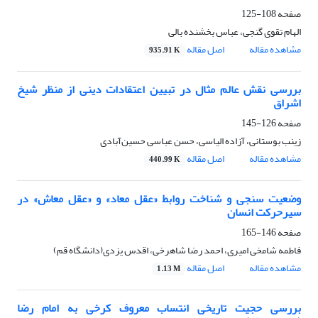
صفحه
108-125
الهام تقوی گنجی، عباس بخشنده بالی
مشاهده مقاله
اصل مقاله
935.91 K
بررسی نقش عالم مثال در تبیین اعتقادات دینی از منظر شیخ
اشراق
صفحه
126-145
زینب بوستانی، آزاده الیاسی، حسن عباسی حسین‌آبادی
مشاهده مقاله
اصل مقاله
440.99 K
وضعیت سنجی و شناخت روابط «عقل معاد» و «عقل معاش» در
سیرحرکت انسان
صفحه
146-165
فاطمه شامخی امیری، احمد رضا شاهرخی، اقدس یزدی(دانشگاه قم)
مشاهده مقاله
اصل مقاله
1.13 M
بررسی حجیت تاریخی انتساب معروف کرخی به امام رضا