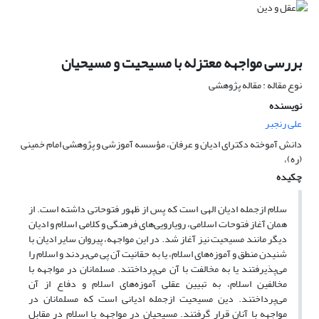
بررسی مواجهه معتزله با مسیحیت و مسیحیان
نوع مقاله : مقاله پژوهشی
نویسنده
علی رنجبر
دانش آموخته دکترای ادیان و عرفان، مؤسسه آموزشی و پژوهشی امام خمینی
(ره)،
چکیده
سلام ازجمله ادیان الهی است که پس از ظهور فتوحاتی داشته است. از
همان آغاز فتوحات اسلامی، ‏رویارویی‌های فرهنگی ‏و کلامی اسلام و ادیان
دیگر مانند مسیحیت نیز آغاز شد. در این مواجهه، پیروان ‏سایر ادیان با
شنیدن منطق و آموزه‌های ‏اسلام، یا به حقانیت آن پی می‌بردند ‏و اسلام را
می‌پذیرفتند یا به مخالفت با آن می‌پرداختند. مسلمانان در مواجهه با
‏مخالفین اسلام، به ‏تبیین عقلی آموزه‌های اسلام ‏و دفاع از
آن
می‌پرداختند. دین مسیحیت ازجمله ادیانی است که مسلمانان در
‏مواجهه با آنان قرار گرفتند. مسیحیان ‏در مواجهه با اسلام در مقابل