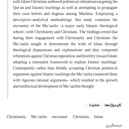
with Islam, Christians authored polemical refutations targeting the
Qur’an and Islamic teachings, as well as attempting to propagate
their own beliefs and dogmas among Muslims. Employing a
descriptive-analytical methodology, this study examines the
encounter of the Mu
ʿ
tazila
-
a major early Islamic theological
school- with Christianity and Christians. The findings reveal that
during their engagement with Christianity and Christians, the
Mu
ʿ
tazila sought to demonstrate the truth of Islam through
theological disputations and
explanations, and t
hey composed
refutations against Christian opposition and hostility toward Islam,
adopting a rationalist framework to explain Islamic teachings.
Consequently, rather than blindly accepting Christian polemical
arguments against Islamic teachings, the Mu
ʿ
tazila countered them
with rigorous rational arguments
-
which resulted in the growth
and intellectual development of Mu
ʿ
tazilite thought.
کلیدواژه‌ها
English
Christianity
Muʿtazila
encounter
Christians
Islam
نتیجه‌گیری