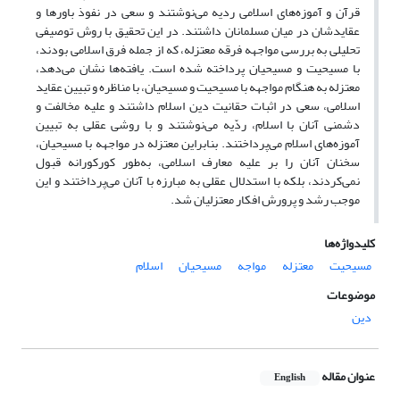
قرآن و آموزه‌های اسلامی ردیه می‌نوشتند و
سعی در نفوذ باورها ‏و
عقایدشان در میان ‏مسلمانان داشتند.‏ در این تحقیق با روش توصیفی
تحلیلی به بررسی مواجهه فرقه معتزله، که از
جمله فرق اسلامی بودند،
با مسیحیت و مسیحیان پرداخته شده است. یافته‌ها نشان می‌دهد،
معتزله به هنگام مواجهه ‏با مسیحیت و مسیحیان، با ‏مناظره و تبیین ‏عقاید
اسلامی، سعی در اثبات حقانیت دین اسلام داشتند و علیه مخالفت و
دشمنی آنان با اسلام، ردّیه ‏می‌‏نوشتند و
با روشی عقلی به ‏تبیین
آموزه‌های اسلام می‌پرداختند. بنابراین معتزله در مواجهه با مسیحیان،
سخنان آنان را بر ‏علیه معارف اسلامی، به‌طور کورکورانه قبول
نمی‌کردند، بلکه با استدلال عقلی به مبارزه با آنان می‌پرداختند و این
موجب ‏رشد و پرورش افکار معتزلیان شد.
کلیدواژه‌ها
مسیحیت
معتزله
مواجه
مسیحیان
اسلام
موضوعات
دین
عنوان مقاله
English