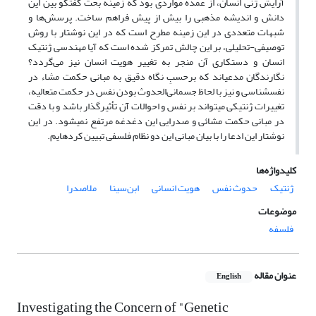
آرایش ژنی انسان، از عمده مواردی بود که زمینه بحث گفتگو بین این
دانش و اندیشه مذهبی را بیش از پیش فراهم ساخت. پرسش‌‌ها و
شبهات متعددی در این زمینه مطرح است که در این نوشتار با روش
توصیفی-تحلیلی،
بر این چالش تمرکز شده است که آیا مهندسی ژنتیک
انسان و دستکاری آن منجر به تغییر هویت انسان نیز می‌گردد؟
نگارندگان مدعی­اند که برحسبِ نگاه دقیق به مبانی حکمت مشاء در
نفس­شناسی و نیز با لحاظ جسمانی‌الحدوث بودن نفس در حکمت متعالیه،
تغییرات ژنتیکی می­تواند بر نفس و احوالات آن تأثیرگذار باشد و با دقت
در مبانی حکمت مشائی و صدرایی این دغدغه مرتفع نمی­شود. در این
نوشتار این ادعا را با بیان مبانی این دو نظام فلسفی تبیین کرد‌هایم
.
کلیدواژه‌ها
ژنتیک
حدوث نفس
هویت انسانی
ابن‌سینا
ملاصدرا
موضوعات
فلسفه
عنوان مقاله
English
Investigating the Concern of "Genetic