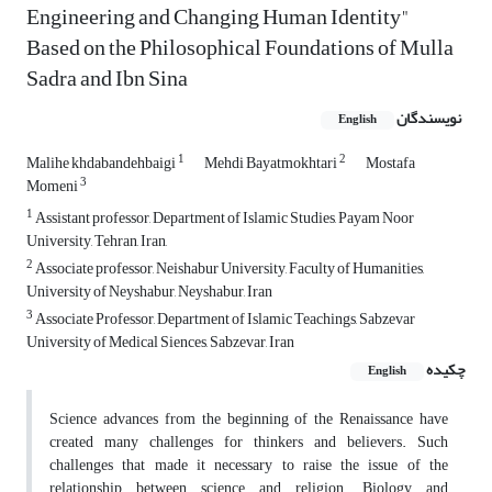
Engineering and Changing Human Identity"
Based on the Philosophical Foundations of Mulla
Sadra and Ibn Sina
نویسندگان
English
1
2
Malihe khdabandehbaigi
Mehdi Bayatmokhtari
Mostafa
3
Momeni
1
Assistant professor, Department of Islamic Studies, Payam Noor
University, Tehran, Iran,
2
Associate professor, Neishabur University, Faculty of Humanities,
University of Neyshabur, Neyshabur, Iran
3
Associate Professor, Department of Islamic Teachings, Sabzevar
University of Medical Siences, Sabzevar, Iran
چکیده
English
Science advances from the beginning of the Renaissance have
created many challenges for thinkers and believers. Such
challenges that made it necessary to raise the issue of the
relationship between science and religion. Biology and