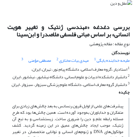
بررسی دغدغه «مهندسی ژنتیک
و تغییر هویت
انسانی» بر اساس مبانی فلسفی ملاصدرا و ابن‌سینا
نوع مقاله : مقاله پژوهشی
نویسندگان
3
2
1
ملیحه خدابنده بایگی
مهدی بیات مختاری
مصطفی مؤمنی
1
استادیار، گروه معارف اسلامی، دانشگاه پیام نور، تهران، ایران،
2
دانشیار دانشکده ادبیات و علوم انسانی، دانشگاه نیشابور، نیشابور، ایران
3
دانشیار گروه معارف اسلامی، دانشگاه علوم پزشکی سبزوار، سبزوار، ایران
چکیده
پیشرفت‌های علمی از اوایل قرون رنسانس به بعد چالش‌های زیادی برای
متفکران و خداباوران به‌وجود آورده است. همین چالش‌ها بود که طرح
مسئله رابطه علم و دین را ضروری ساخت. زیست­شناسی و به تبع آن
ژنتیک، موجب ایجاد چالش‌های عمیق در این زمینه گردید. کشف
مولکول‌های
DNA
و ژنوم‌های انسانی و توانایی متخصصان در تغییر