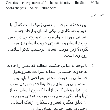
Genetics
emergence of self
human identity
Ibn Sina
Mulla
Sadra.analysis
Shirk
surah Saba
نتیجه­ گیری
1-
این دغدغه متوجه مهندسی ژنتیک است که آیا با
تغییر و دستکاری ژنتیکی انسان و ایجاد جسم
انسانی موردِدلخواه موجب تغییر‌و‌تحول در نفس
و روح انسان و به‌عبارتی هویت انسان نیز می­
گردد؟ زیرا هویت انسانی برحسبِ تفکر اسلامی
روح وی است.
2-
با توجه به مبانی حکمت متعالیه که نفس را حادث
به حدوث جسمانی می­داند سرایت تغییر‌و‌تحول
جسمانی به هویت شخص به‌راحتی قابل‌ِتبیین
است، ولی بر مبنای روحانیة­الحدوث بودن نفس
در ابتدا می­توان گفت ازآنجا که روح انسان بعد از
تهیأ و آمادگی جسم به صورت حقیقتی مجرد به
آن تعلق می­گیرد تغییر و دستکاری ژنتیک انسانی
دخلی در تغییر هویت انسان ندارد .