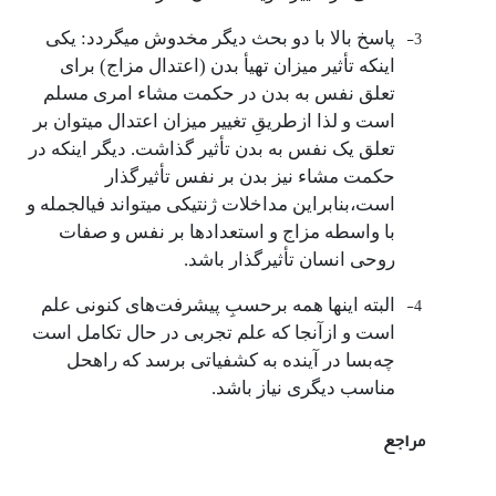
3-
پاسخ بالا با دو بحث دیگر مخدوش می­گردد: یکی
اینکه تأثیر میزان تهیأ بدن (اعتدال مزاج) برای
تعلق نفس به بدن در حکمت مشاء امری مسلم
است و لذا ازطریقِ تغییر میزان اعتدال می­توان بر
تعلق یک نفس به بدن تأثیر گذاشت. دیگر اینکه در
حکمت مشاء نیز بدن بر نفس تأثیرگذار
است،بنابراین مداخلات ژنتیکی می­تواند فی­الجمله و
با واسطه مزاج و استعدادها بر نفس و صفات
روحی انسان تأثیرگذار باشد.
4-
البته اینها همه برحسبِ پیشرفت‌های کنونی علم
است و ازآنجا که علم تجربی در حال تکامل است
چه‌بسا در آینده به کشفیاتی برسد که راه­حل
مناسب دیگری نیاز باشد.
مراجع