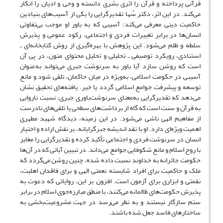
قرآنی پرداخته و قرآن را اثری بشری دانسته و وحی و ادیان را انکار
می‌کند. در این اثر، دکتر سُها تقدیرگرایی را یکی از آسیب‌های بنیادین
حاکمیت دینی معرفی می‌کند؛ آسیبی که به باور او موجب بی‌تفاوتی
انسان‌ها در برابر تغییرات فردی و اجتماعی، رکود عمومی و پذیرش
سلطه و ظلم می‌شود. این پژوهش با بهره‌گیری از روش کتابخانه‌ای ـ
استنادی، رویکرد توصیفی ـ تحلیلی و تحلیل محتوای متون، در پی آن
است که روشن سازد آیا باور به سرنوشت جبری می‌تواند به‌عنوان
آسیبی در حکومت اسلامی، به‌ویژه در میان حاکمان، تلقی شود و مانع
توسعه و پیشرفت جوامع اسلامی گردد یا خیر. یافته‌های تحقیق نشان
می‌دهد که تقدیرگرایی به‌معنای سرنوشت‌باوری جبری، نسبت ناروایی
به قرآن و سنت است که گاه از برداشت‌های سطحی یا تلقی‌های نادرست
از مفاهیم الهی ناشی می‌شود. در این زمینه، دیدگاه شهید مطهری
اهمیت ویژه‌ای دارد. او با نقد اندیشه جبرگرایانه، بر نقش اراده و اختیار
انسان در سرنوشت فردی و اجتماعی تأکید کرده و تقدیرگرایی را مغایر
با روح اسلام و مانع شکوفایی جوامع می‌داند. در تبیین آیاتی که در آن‌ها
حکومت جائرانه به خداوند نسبت داده شده، چنین روشن می‌گردد که
ملک و حاکمیت برای افراد شایسته نعمتی الهی و برای فاقدان اهلیت،
نقمتی و ابزاری برای آزمون است. افزون بر این، روایاتی که دعوت به
پذیرش حکومت‌های ظالمانه می‌کنند، با منطق مبارزه‌جوی اسلام در برابر
ستم سازگار نیستند و به نظر می‌رسد در جهت مشروعیت‌بخشی به
ساختارهای فاسد جعل شده باشند.