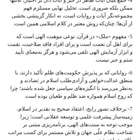
4- جمع میان آیات ظاهر در جبر و آیات دالّ بر اختیار، نه‌تنها
ممکن بلکه ضروری است. تحلیل نهایی مستلزم فهم
مجموعه‌نگر آیات و روایات است، نه انکار گزینشی بخشی
.
از آن‌ها؛ چنان‌که روش معتبر در کلام اسلامی همین است
5- مفهوم «ملک» در قرآن، نوعی موهبت الهی است که
برای اهل آن نعمت است و برای افراد فاقد صلاحیت، نقمت
و ابزار آزمایش الهی تلقی می‌شود و هرگز به‌معنای تأیید
.
ستم و جبر نیست
6- روایاتی که بر پذیرش حکومت‌های ظلم تأکید دارند، با
منطق عدالت‌خواهی و آزادی‌طلب اسلام در تضادند و
به‌نظر می‌رسد با انگیزه‌های سیاسی جعل شده باشند؛ چرا
.
که روح اسلام همواره ضد ظلم و طغیان بوده است
7- برخلاف تصور رایج، اعتقاد صحیح به تقدیر در اسلام،
زمینه‌ساز پیشرفت علمی و توسعه عقلانی است؛ زیرا
موجب توجه به سنت‌های الهی، برنامه‌ریزی مبتنی بر
شناخت نظام علّی جهان و تلاش مستمر برای کسب مراتب