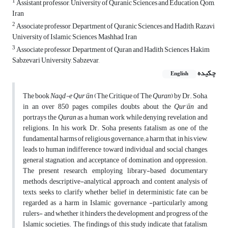
1
Assistant professor, University of Quranic Sciences and Education, Qom,
Iran
2
Associate professor, Department of Quranic Sciences and Hadith, Razavi
University of Islamic Sciences, Mashhad, Iran
3
Associate professor, Department of Quran and Hadith Sciences, Hakim
Sabzevari University, Sabzevar,
چکیده
English
The book
Naqd-e Qur'
ā
n
(The Critique of The
Quran
) by Dr. Soha,
in an over 850 pages, compiles doubts about the
Qur'
ā
n
and
portrays the
Quran
as a human work while denying revelation and
religions. In his work, Dr. Soha presents fatalism as one of the
fundamental harms of religious governance; a harm that, in his view,
leads to human indifference toward individual and social changes,
general stagnation, and acceptance of domination and oppression.
The present research, employing library-based documentary
methods, descriptive-analytical approach, and content analysis of
texts, seeks to clarify whether belief in deterministic fate can be
regarded as a harm in Islamic governance -particularly among
rulers- and whether it hinders the development and progress of the
Islamic societies. The findings of this study indicate that fatalism,